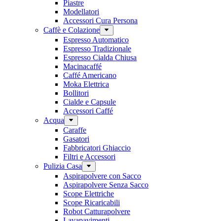
Piastre
Modellatori
Accessori Cura Persona
Caffè e Colazione
Espresso Automatico
Espresso Tradizionale
Espresso Cialda Chiusa
Macinacaffé
Caffé Americano
Moka Elettrica
Bollitori
Cialde e Capsule
Accessori Caffé
Acqua
Caraffe
Gasatori
Fabbricatori Ghiaccio
Filtri e Accessori
Pulizia Casa
Aspirapolvere con Sacco
Aspirapolvere Senza Sacco
Scope Elettriche
Scope Ricaricabili
Robot Catturapolvere
Lavapavimenti