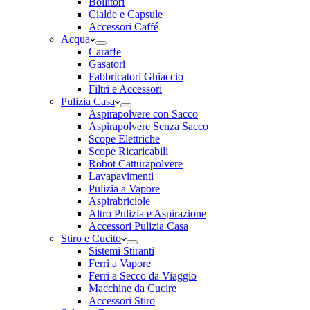
Bollitori
Cialde e Capsule
Accessori Caffé
Acqua
Caraffe
Gasatori
Fabbricatori Ghiaccio
Filtri e Accessori
Pulizia Casa
Aspirapolvere con Sacco
Aspirapolvere Senza Sacco
Scope Elettriche
Scope Ricaricabili
Robot Catturapolvere
Lavapavimenti
Pulizia a Vapore
Aspirabriciole
Altro Pulizia e Aspirazione
Accessori Pulizia Casa
Stiro e Cucito
Sistemi Stiranti
Ferri a Vapore
Ferri a Secco da Viaggio
Macchine da Cucire
Accessori Stiro