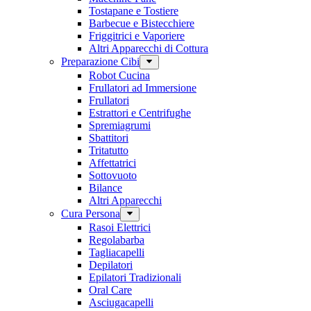
Tostapane e Tostiere
Barbecue e Bistecchiere
Friggitrici e Vaporiere
Altri Apparecchi di Cottura
Preparazione Cibi
Robot Cucina
Frullatori ad Immersione
Frullatori
Estrattori e Centrifughe
Spremiagrumi
Sbattitori
Tritatutto
Affettatrici
Sottovuoto
Bilance
Altri Apparecchi
Cura Persona
Rasoi Elettrici
Regolabarba
Tagliacapelli
Depilatori
Epilatori Tradizionali
Oral Care
Asciugacapelli