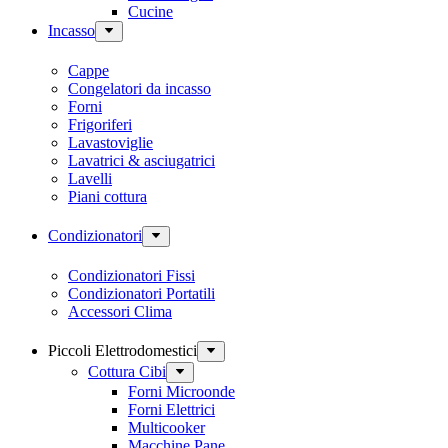
Cucine
Incasso
Cappe
Congelatori da incasso
Forni
Frigoriferi
Lavastoviglie
Lavatrici & asciugatrici
Lavelli
Piani cottura
Condizionatori
Condizionatori Fissi
Condizionatori Portatili
Accessori Clima
Piccoli Elettrodomestici
Cottura Cibi
Forni Microonde
Forni Elettrici
Multicooker
Macchine Pane