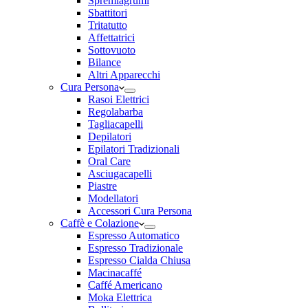
Spremiagrumi
Sbattitori
Tritatutto
Affettatrici
Sottovuoto
Bilance
Altri Apparecchi
Cura Persona
Rasoi Elettrici
Regolabarba
Tagliacapelli
Depilatori
Epilatori Tradizionali
Oral Care
Asciugacapelli
Piastre
Modellatori
Accessori Cura Persona
Caffè e Colazione
Espresso Automatico
Espresso Tradizionale
Espresso Cialda Chiusa
Macinacaffé
Caffé Americano
Moka Elettrica