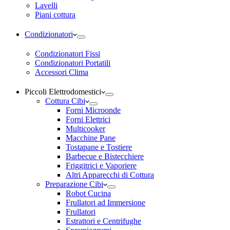
Lavelli
Piani cottura
Condizionatori
Condizionatori Fissi
Condizionatori Portatili
Accessori Clima
Piccoli Elettrodomestici
Cottura Cibi
Forni Microonde
Forni Elettrici
Multicooker
Macchine Pane
Tostapane e Tostiere
Barbecue e Bistecchiere
Friggitrici e Vaporiere
Altri Apparecchi di Cottura
Preparazione Cibi
Robot Cucina
Frullatori ad Immersione
Frullatori
Estrattori e Centrifughe