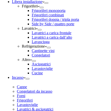
Libera installazione
Frigoriferi
Frigoriferi monoporta
Frigoriferi combinati
Frigoriferi doppia / tripla porta
Side by Side / quattro porte
Lavatrici
Lavatrici a carica frontale
Lavatrici a carica dall’alto
Lavasciuga
Refrigerazione
Cantinette vini
Congelatori
Altro
Asciugatrici
Lavastoviglie
Cucine
Incasso
Cappe
Congelatori da incasso
Forni
Frigoriferi
Lavastoviglie
Lavatrici & asciugatrici