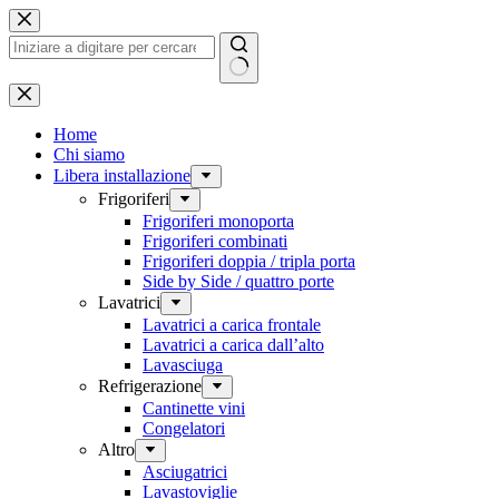
Salta
al
contenuto
Nessun
risultato
Home
Chi siamo
Libera installazione
Frigoriferi
Frigoriferi monoporta
Frigoriferi combinati
Frigoriferi doppia / tripla porta
Side by Side / quattro porte
Lavatrici
Lavatrici a carica frontale
Lavatrici a carica dall’alto
Lavasciuga
Refrigerazione
Cantinette vini
Congelatori
Altro
Asciugatrici
Lavastoviglie