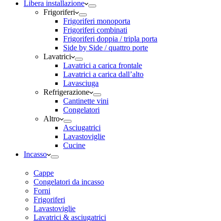
Libera installazione
Frigoriferi
Frigoriferi monoporta
Frigoriferi combinati
Frigoriferi doppia / tripla porta
Side by Side / quattro porte
Lavatrici
Lavatrici a carica frontale
Lavatrici a carica dall’alto
Lavasciuga
Refrigerazione
Cantinette vini
Congelatori
Altro
Asciugatrici
Lavastoviglie
Cucine
Incasso
Cappe
Congelatori da incasso
Forni
Frigoriferi
Lavastoviglie
Lavatrici & asciugatrici