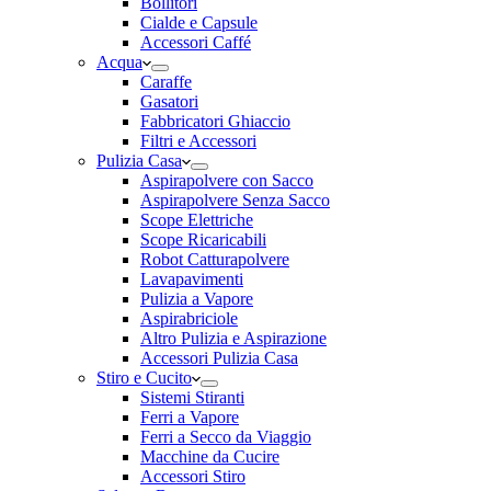
Bollitori
Cialde e Capsule
Accessori Caffé
Acqua
Caraffe
Gasatori
Fabbricatori Ghiaccio
Filtri e Accessori
Pulizia Casa
Aspirapolvere con Sacco
Aspirapolvere Senza Sacco
Scope Elettriche
Scope Ricaricabili
Robot Catturapolvere
Lavapavimenti
Pulizia a Vapore
Aspirabriciole
Altro Pulizia e Aspirazione
Accessori Pulizia Casa
Stiro e Cucito
Sistemi Stiranti
Ferri a Vapore
Ferri a Secco da Viaggio
Macchine da Cucire
Accessori Stiro