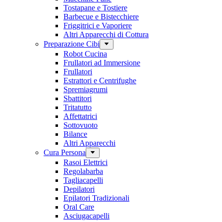
Tostapane e Tostiere
Barbecue e Bistecchiere
Friggitrici e Vaporiere
Altri Apparecchi di Cottura
Preparazione Cibi
Robot Cucina
Frullatori ad Immersione
Frullatori
Estrattori e Centrifughe
Spremiagrumi
Sbattitori
Tritatutto
Affettatrici
Sottovuoto
Bilance
Altri Apparecchi
Cura Persona
Rasoi Elettrici
Regolabarba
Tagliacapelli
Depilatori
Epilatori Tradizionali
Oral Care
Asciugacapelli