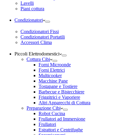
Lavelli
Piani cottura
Condizionatori
Condizionatori Fissi
Condizionatori Portatili
Accessori Clima
Piccoli Elettrodomestici
Cottura Cibi
Forni Microonde
Forni Elettrici
Multicooker
Macchine Pane
Tostapane e Tostiere
Barbecue e Bistecchiere
Friggitrici e Vaporiere
Altri Apparecchi di Cottura
Preparazione Cibi
Robot Cucina
Frullatori ad Immersione
Frullatori
Estrattori e Centrifughe