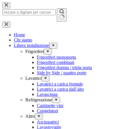
Salta
al
contenuto
Nessun
risultato
Home
Chi siamo
Libera installazione
Frigoriferi
Frigoriferi monoporta
Frigoriferi combinati
Frigoriferi doppia / tripla porta
Side by Side / quattro porte
Lavatrici
Lavatrici a carica frontale
Lavatrici a carica dall’alto
Lavasciuga
Refrigerazione
Cantinette vini
Congelatori
Altro
Asciugatrici
Lavastoviglie