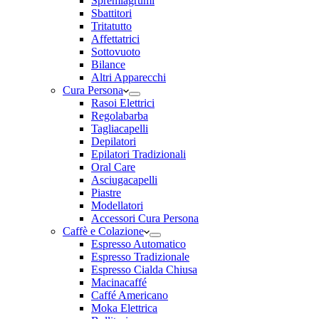
Spremiagrumi
Sbattitori
Tritatutto
Affettatrici
Sottovuoto
Bilance
Altri Apparecchi
Cura Persona
Rasoi Elettrici
Regolabarba
Tagliacapelli
Depilatori
Epilatori Tradizionali
Oral Care
Asciugacapelli
Piastre
Modellatori
Accessori Cura Persona
Caffè e Colazione
Espresso Automatico
Espresso Tradizionale
Espresso Cialda Chiusa
Macinacaffé
Caffé Americano
Moka Elettrica