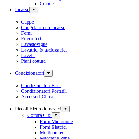
Cucine
Incasso
Cappe
Congelatori da incasso
Forni
Frigoriferi
Lavastoviglie
Lavatrici & asciugatrici
Lavelli
Piani cottura
Condizionatori
Condizionatori Fissi
Condizionatori Portatili
Accessori Clima
Piccoli Elettrodomestici
Cottura Cibi
Forni Microonde
Forni Elettrici
Multicooker
Macchine Pane