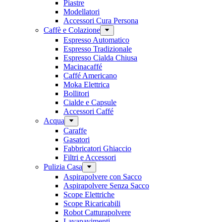
Piastre
Modellatori
Accessori Cura Persona
Caffè e Colazione
Espresso Automatico
Espresso Tradizionale
Espresso Cialda Chiusa
Macinacaffé
Caffé Americano
Moka Elettrica
Bollitori
Cialde e Capsule
Accessori Caffé
Acqua
Caraffe
Gasatori
Fabbricatori Ghiaccio
Filtri e Accessori
Pulizia Casa
Aspirapolvere con Sacco
Aspirapolvere Senza Sacco
Scope Elettriche
Scope Ricaricabili
Robot Catturapolvere
Lavapavimenti